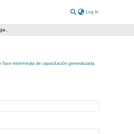
(current)
Log In
Desarrollo de la estrategia propuesta de fase intermedia de capacitación generalizada, que beneficie tanto a entidades estatales, como proveedores y demás participes del sistema de compra pública
 fase intermedia de capacitación generalizada,