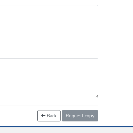
Back
Request copy