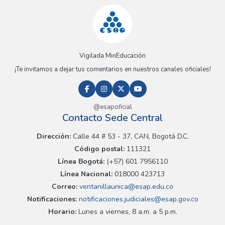
Vigilada MinEducación
¡Te invitamos a dejar tus comentarios en nuestros canales oficiales!
@esapoficial
Contacto Sede Central
Dirección:
Calle 44 # 53 - 37, CAN, Bogotá D.C.
Código postal:
111321
Línea Bogotá:
(+57) 601 7956110
Línea Nacional:
018000 423713
Correo:
ventanillaunica@esap.edu.co
Notificaciones:
notificaciones.judiciales@esap.gov.co
Horario:
Lunes a viernes, 8 a.m. a 5 p.m.