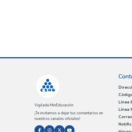
Cont
Direcc
Código
Línea 
Vigilada MinEducación
Línea 
¡Te invitamos a dejar tus comentarios en
Correo
nuestros canales oficiales!
Notifi
Horari