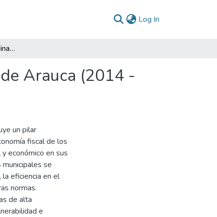
(current)
Log In
Análisis de la Gestión Financiera de los Municipios de Arauca (2014 - 2024)
s de Arauca (2014 -
uye un pilar
tonomía fiscal de los
al y económico en sus
as municipales se
la eficiencia en el
ras normas.
as de alta
nerabilidad e