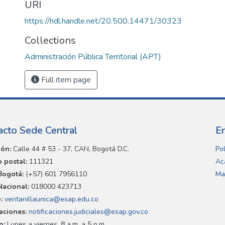
URI
https://hdl.handle.net/20.500.14471/30323
Collections
Administración Pública Territorial (APT)
Full item page
acto Sede Central
E
ión:
Calle 44 # 53 - 37, CAN, Bogotá D.C.
Pol
 postal:
111321
Ac
Bogotá:
(+57) 601 7956110
Ma
Nacional:
018000 423713
:
ventanillaunica@esap.edu.co
caciones:
notificaciones.judiciales@esap.gov.co
o:
Lunes a viernes, 8 a.m. a 5 p.m.