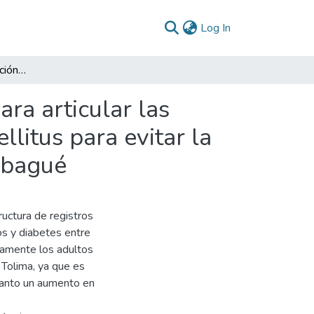
(current)
Log In
Propuesta de investigación Diseño de estrategias para articular las bases de datos de pacientes con HTA y diabetes mellitus para evitar la sobremedicación en la Nueva EPS de la ciudad de Ibagué
ra articular las
litus para evitar la
Ibagué
ructura de registros
os y diabetes entre
camente los adultos
 Tolima, ya que es
tanto un aumento en