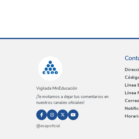
Cont
Direcc
Código
Línea 
Vigilada MinEducación
Línea 
¡Te invitamos a dejar tus comentarios en
Correo
nuestros canales oficiales!
Notifi
Horari
@esapoficial