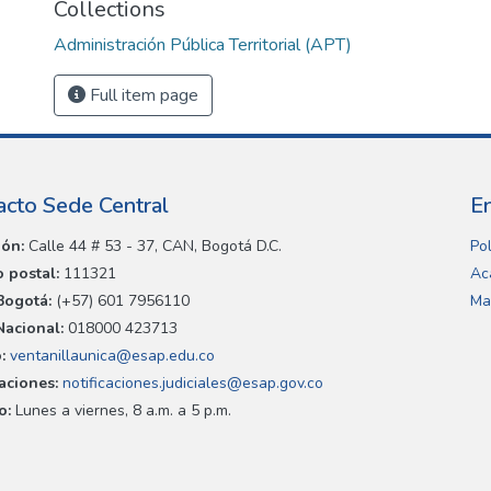
Collections
Administración Pública Territorial (APT)
Full item page
acto Sede Central
E
ión:
Calle 44 # 53 - 37, CAN, Bogotá D.C.
Pol
 postal:
111321
Ac
Bogotá:
(+57) 601 7956110
Ma
Nacional:
018000 423713
:
ventanillaunica@esap.edu.co
caciones:
notificaciones.judiciales@esap.gov.co
o:
Lunes a viernes, 8 a.m. a 5 p.m.