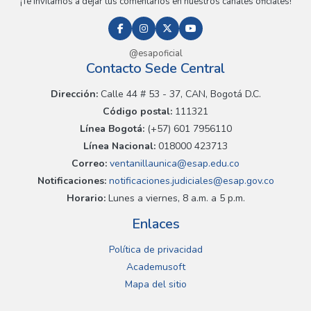
¡Te invitamos a dejar tus comentarios en nuestros canales oficiales!
@esapoficial
Contacto Sede Central
Dirección:
Calle 44 # 53 - 37, CAN, Bogotá D.C.
Código postal:
111321
Línea Bogotá:
(+57) 601 7956110
Línea Nacional:
018000 423713
Correo:
ventanillaunica@esap.edu.co
Notificaciones:
notificaciones.judiciales@esap.gov.co
Horario:
Lunes a viernes, 8 a.m. a 5 p.m.
Enlaces
Política de privacidad
Academusoft
Mapa del sitio