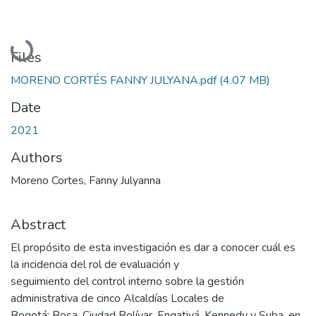
Loading...
Files
MORENO CORTÉS FANNY JULYANA.pdf
(4.07 MB)
Date
2021
Authors
Moreno Cortes, Fanny Julyanna
Abstract
El propósito de esta investigación es dar a conocer cuál es
la incidencia del rol de evaluación y
seguimiento del control interno sobre la gestión
administrativa de cinco Alcaldías Locales de
Bogotá: Bosa, Ciudad Bolívar, Engativá, Kennedy y Suba, en