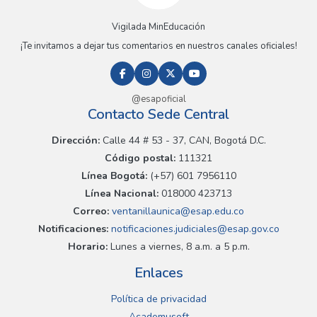
Vigilada MinEducación
¡Te invitamos a dejar tus comentarios en nuestros canales oficiales!
@esapoficial
Contacto Sede Central
Dirección:
Calle 44 # 53 - 37, CAN, Bogotá D.C.
Código postal:
111321
Línea Bogotá:
(+57) 601 7956110
Línea Nacional:
018000 423713
Correo:
ventanillaunica@esap.edu.co
Notificaciones:
notificaciones.judiciales@esap.gov.co
Horario:
Lunes a viernes, 8 a.m. a 5 p.m.
Enlaces
Política de privacidad
Academusoft