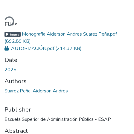
oading...
Files
Monografia Aiderson Andres Suarez Peña.pdf
Primary
(892.89 KB)
AUTORIZACIÓN.pdf
(214.37 KB)
Date
2025
Authors
Suarez Peña, Aiderson Andres
Publisher
Escuela Superior de Administración Pública - ESAP
Abstract