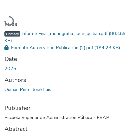
Loading...
Files
Informe Final_monografia_jose_quitian.pdf
(803.89
Primary
KB)
Formato Autorización Publicación (2).pdf
(184.28 KB)
Date
2025
Authors
Quitian Pinto, José Luis
Publisher
Escuela Superior de Administración Pública - ESAP
Abstract