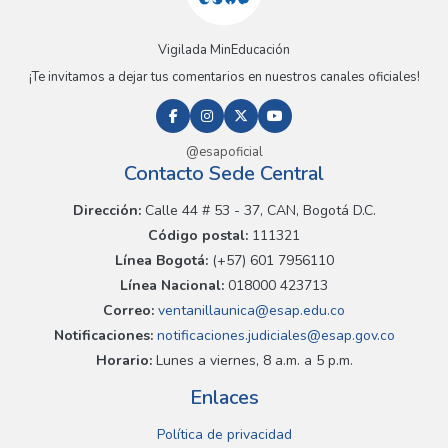
Vigilada MinEducación
¡Te invitamos a dejar tus comentarios en nuestros canales oficiales!
@esapoficial
Contacto Sede Central
Dirección:
Calle 44 # 53 - 37, CAN, Bogotá D.C.
Código postal:
111321
Línea Bogotá:
(+57) 601 7956110
Línea Nacional:
018000 423713
Correo:
ventanillaunica@esap.edu.co
Notificaciones:
notificaciones.judiciales@esap.gov.co
Horario:
Lunes a viernes, 8 a.m. a 5 p.m.
Enlaces
Política de privacidad