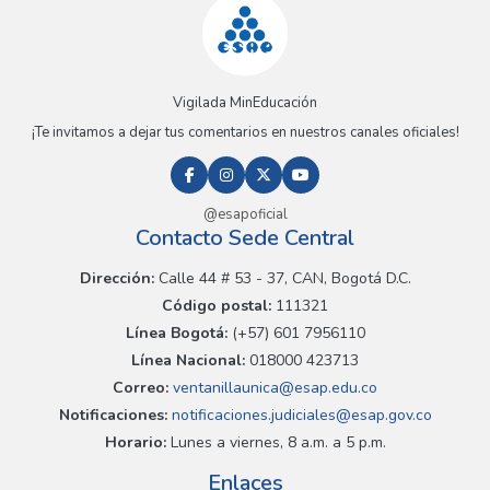
Vigilada MinEducación
¡Te invitamos a dejar tus comentarios en nuestros canales oficiales!
@esapoficial
Contacto Sede Central
Dirección:
Calle 44 # 53 - 37, CAN, Bogotá D.C.
Código postal:
111321
Línea Bogotá:
(+57) 601 7956110
Línea Nacional:
018000 423713
Correo:
ventanillaunica@esap.edu.co
Notificaciones:
notificaciones.judiciales@esap.gov.co
Horario:
Lunes a viernes, 8 a.m. a 5 p.m.
Enlaces