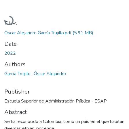
Loading...
Files
Oscar Alejandro García Trujillo.pdf
(5.91 MB)
Date
2022
Authors
García Trujillo , Óscar Alejandro
Publisher
Escuela Superior de Administración Pública - ESAP
Abstract
Se ha reconocido a Colombia, como un país en el que habitan
diversas etnias, por ende,