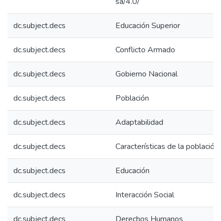
sa/4.0/
dc.subject.decs
Educación Superior
dc.subject.decs
Conflicto Armado
dc.subject.decs
Gobierno Nacional
dc.subject.decs
Población
dc.subject.decs
Adaptabilidad
dc.subject.decs
Características de la población
dc.subject.decs
Educación
dc.subject.decs
Interacción Social
dc.subject.decs
Derechos Humanos