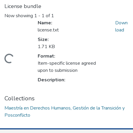
License bundle
Now showing
1 - 1 of 1
Name:
Down
license.txt
load
Size:
1.71 KB
Format:
ding...
Item-specific license agreed
upon to submission
Description:
Collections
Maestría en Derechos Humanos, Gestión de la Transición y
Posconflicto