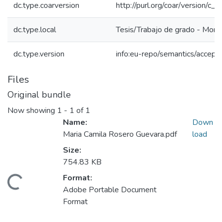
dc.type.coarversion
http://purl.org/coar/version/
dc.type.local
Tesis/Trabajo de grado - Monog
dc.type.version
info:eu-repo/semantics/accept
Files
Original bundle
Now showing
1 - 1 of 1
Name:
Down
Maria Camila Rosero Guevara.pdf
load
Size:
754.83 KB
Format:
ding...
Adobe Portable Document
Format