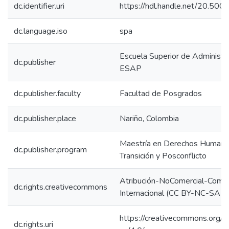
dc.identifier.uri
https://hdl.handle.net/20.50
dc.language.iso
spa
Escuela Superior de Administra
dc.publisher
ESAP
dc.publisher.faculty
Facultad de Posgrados
dc.publisher.place
Nariño, Colombia
Maestría en Derechos Humanos
dc.publisher.program
Transición y Posconflicto
Atribución-NoComercial-Compar
dc.rights.creativecommons
Internacional (CC BY-NC-SA 4
https://creativecommons.org/l
dc.rights.uri