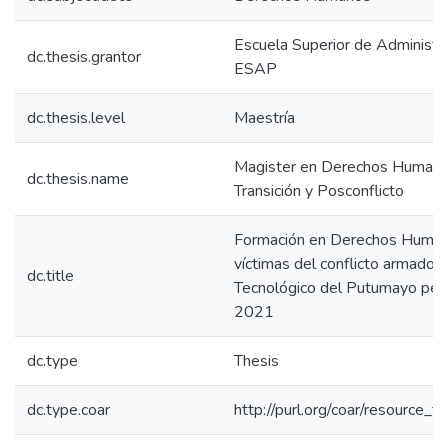
Escuela Superior de Administra
dc.thesis.grantor
ESAP
dc.thesis.level
Maestría
Magister en Derechos Humanos
dc.thesis.name
Transición y Posconflicto
Formación en Derechos Human
víctimas del conflicto armado e
dc.title
Tecnológico del Putumayo perio
2021
dc.type
Thesis
dc.type.coar
http://purl.org/coar/resource_t