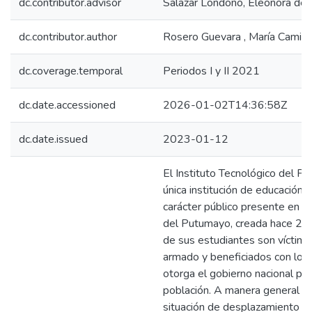
dc.contributor.advisor
Salazar Londoño, Eleonora del 
dc.contributor.author
Rosero Guevara , María Camila
dc.coverage.temporal
Periodos I y II 2021
dc.date.accessioned
2026-01-02T14:36:58Z
dc.date.issued
2023-01-12
El Instituto Tecnológico del Pu
única institución de educación 
carácter público presente en 
del Putumayo, creada hace 28 
de sus estudiantes son víctimas
armado y beneficiados con los
otorga el gobierno nacional par
población. A manera general en
situación de desplazamiento d