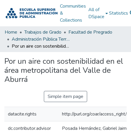
Communities
All of
&
Statistics
DSpace
Collections
Home
Trabajos de Grado
Facultad de Pregrado
Administración Pública Territorial (APT)
Por un aire con sostenibilidad en el área metropolitana del Valle de Aburrá
Por un aire con sostenibilidad en el
área metropolitana del Valle de
Aburrá
Simple item page
datacite.rights
http://purl.org/coar/access_right/c
dc.contributor.advisor
Posada Hernández, Gabriel Jaime