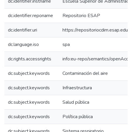
dc.identifier.instname
Escuela Superior de Administraci
dc.identifier.reponame
Repositorio ESAP
dc.identifier.uri
https://repositoriocdim.esap.ed
dc.language.iso
spa
dc.rights.accessrights
info:eu-repo/semantics/openAcce
dc.subject.keywords
Contaminación del aire
dc.subject.keywords
Infraestructura
dc.subject.keywords
Salud pública
dc.subject.keywords
Política pública
dc.subject.keywords
Sistema respiratorio