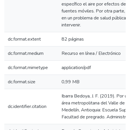
específico el aire por efectos de 
fuentes móviles. Por otra parte, a
en un problema de salud pública y
intervenir.
dc.format.extent
82 páginas
dc.format.medium
Recurso en línea / Electrónico
dc.format.mimetype
application/pdf
dc.format.size
0,99 MB
Ibarra Bedoya, J. F. (2019). Por un
área metropolitana del Valle de Ab
dc.identifier.citation
Medellín, Antioquia: Escuela Super
Facultad de pregrado. Administraci