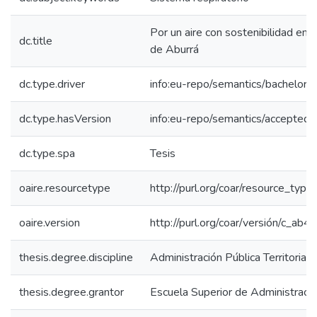
Por un aire con sostenibilidad en 
dc.title
de Aburrá
dc.type.driver
info:eu-repo/semantics/bachelorT
dc.type.hasVersion
info:eu-repo/semantics/acceptedV
dc.type.spa
Tesis
oaire.resourcetype
http://purl.org/coar/resource_type
oaire.version
http://purl.org/coar/versión/c_a
thesis.degree.discipline
Administración Pública Territorial
thesis.degree.grantor
Escuela Superior de Administraci