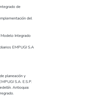
Integrado de
 implementación del
l Modelo Integrado
ciliarios EMPUGI S.A
de planeación y
 EMPUGI S.A. E.S.P.
dellín. Antioquia:
pregrado.