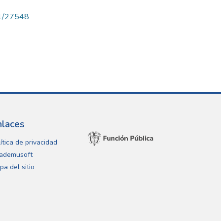
71/27548
nlaces
ítica de privacidad
ademusoft
pa del sitio