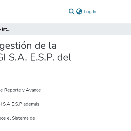
(current)
Log In
Diagnóstico del modelo integrado de planeación y gestión de la empresa de servicios públicos domiciliarios EMPUGI S.A. E.S.P. del municipio de Giraldo Antioquia
gestión de la
 S.A. E.S.P. del
 de Reporte y Avance
GI S.A E.S.P además
ece el Sistema de