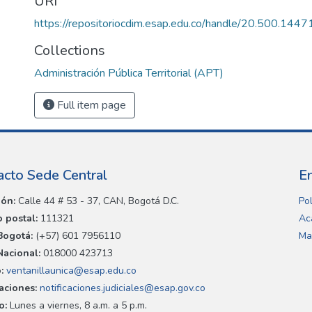
URI
https://repositoriocdim.esap.edu.co/handle/20.500.144
Collections
Administración Pública Territorial (APT)
Full item page
acto Sede Central
E
ión:
Calle 44 # 53 - 37, CAN, Bogotá D.C.
Pol
 postal:
111321
Ac
Bogotá:
(+57) 601 7956110
Ma
Nacional:
018000 423713
:
ventanillaunica@esap.edu.co
caciones:
notificaciones.judiciales@esap.gov.co
o:
Lunes a viernes, 8 a.m. a 5 p.m.