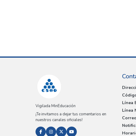
Cont
Direcc
Código
Línea 
Vigilada MinEducación
Línea 
¡Te invitamos a dejar tus comentarios en
Correo
nuestros canales oficiales!
Notifi
Horari