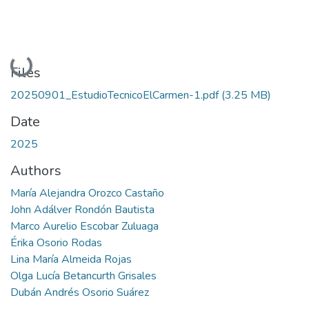
Loading...
Files
20250901_EstudioTecnicoElCarmen-1.pdf
(3.25 MB)
Date
2025
Authors
María Alejandra Orozco Castaño
John Adálver Rondón Bautista
Marco Aurelio Escobar Zuluaga
Érika Osorio Rodas
Lina María Almeida Rojas
Olga Lucía Betancurth Grisales
Dubán Andrés Osorio Suárez