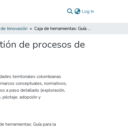
(current)
Log In
 de Innovación
Caja de herramientas: Guía para la gestión de procesos de innovación pública en entidades territoriales
stión de procesos de
tidades territoriales colombianas
e marcos conceptuales, normativos,
aso a paso detallado (exploración,
, pilotaje, adopción y
de herramientas: Guía para la