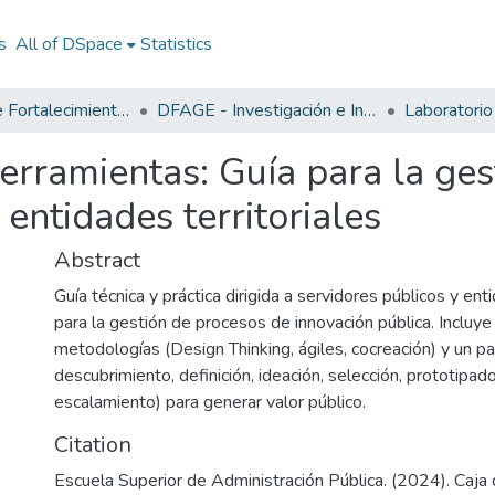
s
All of DSpace
Statistics
Dirección de Fortalecimiento y Apoyo a la Gestión Estatal (DFAGE)
DFAGE - Investigación e Innovación (principal)
Laboratorio
erramientas: Guía para la ge
entidades territoriales
Abstract
Guía técnica y práctica dirigida a servidores públicos y en
para la gestión de procesos de innovación pública. Incluy
metodologías (Design Thinking, ágiles, cocreación) y un p
descubrimiento, definición, ideación, selección, prototipado
escalamiento) para generar valor público.
Citation
Escuela Superior de Administración Pública. (2024). Caja 