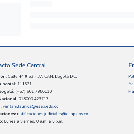
acto Sede Central
E
ión:
Calle 44 # 53 - 37, CAN, Bogotá D.C.
Pol
 postal:
111321
Ac
Bogotá:
(+57) 601 7956110
Ma
Nacional:
018000 423713
:
ventanillaunica@esap.edu.co
caciones:
notificaciones.judiciales@esap.gov.co
o:
Lunes a viernes, 8 a.m. a 5 p.m.