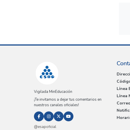
Cont
Direcc
Código
Línea 
Vigilada MinEducación
Línea 
¡Te invitamos a dejar tus comentarios en
Correo
nuestros canales oficiales!
Notifi
Horari
@esapoficial