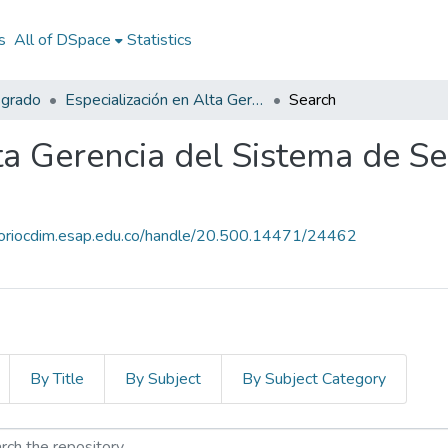
s
All of DSpace
Statistics
sgrado
Especialización en Alta Gerencia del Sistema de Seguridad Social en Salud
Search
ta Gerencia del Sistema de Se
itoriocdim.esap.edu.co/handle/20.500.14471/24462
By Title
By Subject
By Subject Category