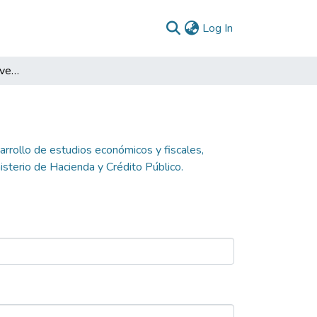
(current)
Log In
Apoyar las labores de investigación, desarrollo de estudios económicos y fiscales, construcción de bases de datos y demás actividades requeridas por la Dirección General de Apoyo Fiscal del Ministerio de Hacienda y Crédito Público.
arrollo de estudios económicos y fiscales,
sterio de Hacienda y Crédito Público.