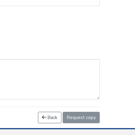
Back
Request copy