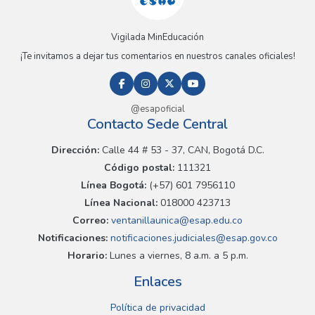
Vigilada MinEducación
¡Te invitamos a dejar tus comentarios en nuestros canales oficiales!
@esapoficial
Contacto Sede Central
Dirección:
Calle 44 # 53 - 37, CAN, Bogotá D.C.
Código postal:
111321
Línea Bogotá:
(+57) 601 7956110
Línea Nacional:
018000 423713
Correo:
ventanillaunica@esap.edu.co
Notificaciones:
notificaciones.judiciales@esap.gov.co
Horario:
Lunes a viernes, 8 a.m. a 5 p.m.
Enlaces
Política de privacidad