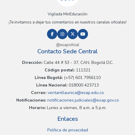
Vigilada MinEducación
¡Te invitamos a dejar tus comentarios en nuestros canales oficiales!
@esapoficial
Contacto Sede Central
Dirección:
Calle 44 # 53 - 37, CAN, Bogotá D.C.
Código postal:
111321
Línea Bogotá:
(+57) 601 7956110
Línea Nacional:
018000 423713
Correo:
ventanillaunica@esap.edu.co
Notificaciones:
notificaciones.judiciales@esap.gov.co
Horario:
Lunes a viernes, 8 a.m. a 5 p.m.
Enlaces
Política de privacidad