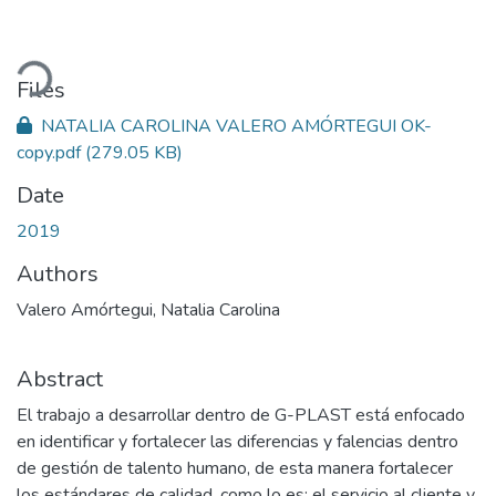
ding...
Files
NATALIA CAROLINA VALERO AMÓRTEGUI OK-
copy.pdf
(279.05 KB)
Date
2019
Authors
Valero Amórtegui, Natalia Carolina
Abstract
El trabajo a desarrollar dentro de G-PLAST está enfocado
en identificar y fortalecer las diferencias y falencias dentro
de gestión de talento humano, de esta manera fortalecer
los estándares de calidad, como lo es: el servicio al cliente y