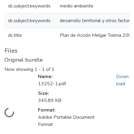
dc.subject.keywords
medio ambiente
dc.subject.keywords
desarrollo territorial y otros factore
dc.title
Plan de Acción Melgar Tolima 200
Files
Original bundle
Now showing
1 - 1 of 1
Name:
Down
13252-1.pdf
load
Size:
345.89 KB
Format:
Loading...
Adobe Portable Document
Format