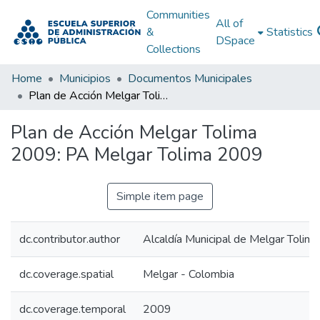
Communities
All of
&
Statistics
DSpace
Collections
Home
Municipios
Documentos Municipales
Plan de Acción Melgar Tolima 2009: PA Melgar Tolima 2009
Plan de Acción Melgar Tolima
2009: PA Melgar Tolima 2009
Simple item page
dc.contributor.author
Alcaldía Municipal de Melgar Tolima
dc.coverage.spatial
Melgar - Colombia
dc.coverage.temporal
2009