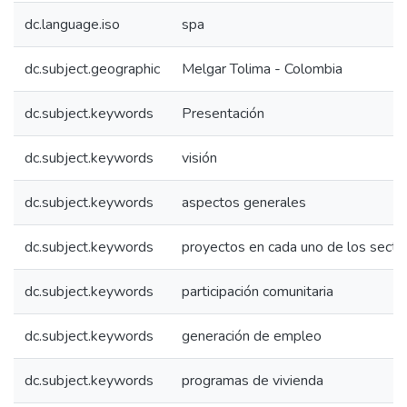
dc.language.iso
spa
dc.subject.geographic
Melgar Tolima - Colombia
dc.subject.keywords
Presentación
dc.subject.keywords
visión
dc.subject.keywords
aspectos generales
dc.subject.keywords
proyectos en cada uno de los secto
dc.subject.keywords
participación comunitaria
dc.subject.keywords
generación de empleo
dc.subject.keywords
programas de vivienda