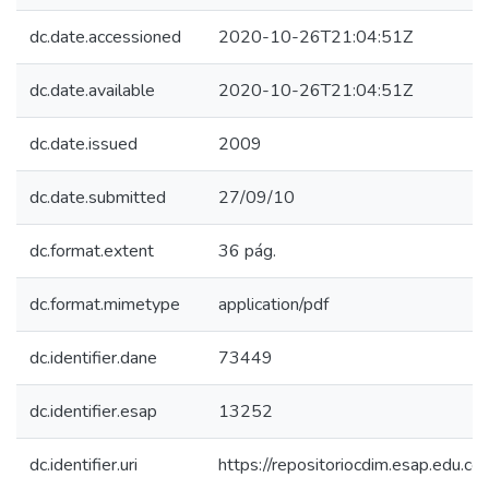
dc.date.accessioned
2020-10-26T21:04:51Z
dc.date.available
2020-10-26T21:04:51Z
dc.date.issued
2009
dc.date.submitted
27/09/10
dc.format.extent
36 pág.
dc.format.mimetype
application/pdf
dc.identifier.dane
73449
dc.identifier.esap
13252
dc.identifier.uri
https://repositoriocdim.esap.edu.