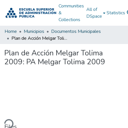
Communities
All of
&
Statistics
DSpace
Collections
Home
Municipios
Documentos Municipales
Plan de Acción Melgar Tolima 2009: PA Melgar Tolima 2009
Plan de Acción Melgar Tolima
2009: PA Melgar Tolima 2009
ding...
Files