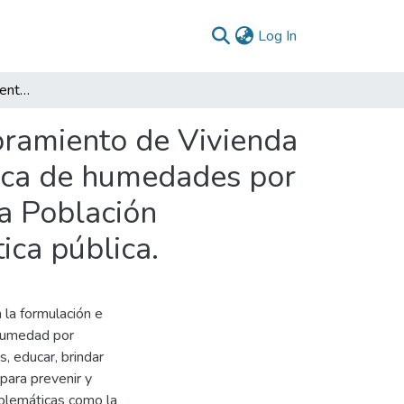
(current)
Log In
Análisis de los Lineamientos del Programa de Mejoramiento de Vivienda en Manizales: Tratamiento de la Vulnerabilidad Física de humedades por capilaridad y su Impacto en la Calidad de Vida de la Población Vulnerable. Bases para la construcción de una política pública.
oramiento de Vivienda
sica de humedades por
la Población
ica pública.
 la formulación e
 humedad por
s, educar, brindar
 para prevenir y
oblemáticas como la