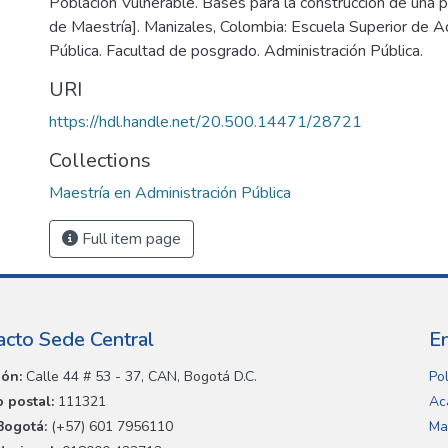
Población Vulnerable. Bases para la construcción de una pol
de Maestría]. Manizales, Colombia: Escuela Superior de A
Pública. Facultad de posgrado. Administración Pública.
URI
https://hdl.handle.net/20.500.14471/28721
Collections
Maestría en Administración Pública
Full item page
acto Sede Central
E
ión:
Calle 44 # 53 - 37, CAN, Bogotá D.C.
Pol
 postal:
111321
Ac
Bogotá:
(+57) 601 7956110
Ma