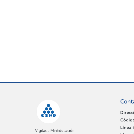
Cont
Direcc
Código
Línea 
Vigilada MinEducación