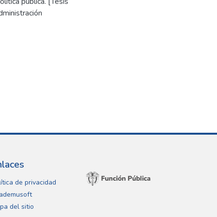
ítica pública. [Tesis
dministración
nlaces
ítica de privacidad
ademusoft
pa del sitio