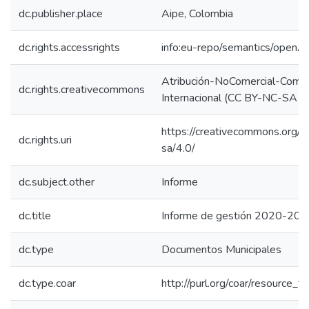
dc.publisher.place
Aipe, Colombia
dc.rights.accessrights
info:eu-repo/semantics/openA
Atribución-NoComercial-Compar
dc.rights.creativecommons
Internacional (CC BY-NC-SA 4
https://creativecommons.org/l
dc.rights.uri
sa/4.0/
dc.subject.other
Informe
dc.title
Informe de gestión 2020-20
dc.type
Documentos Municipales
dc.type.coar
http://purl.org/coar/resource_