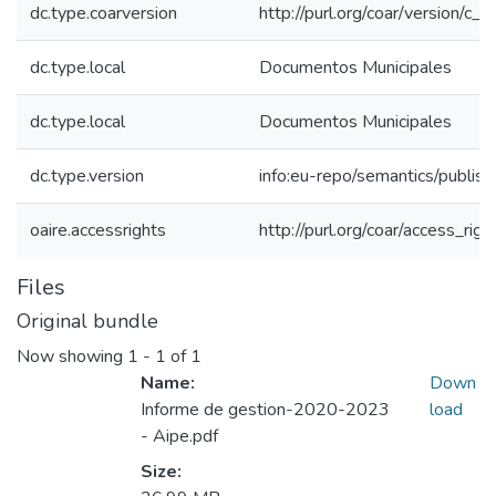
dc.type.coarversion
http://purl.org/coar/version/
dc.type.local
Documentos Municipales
dc.type.local
Documentos Municipales
dc.type.version
info:eu-repo/semantics/publis
oaire.accessrights
http://purl.org/coar/access_rig
Files
Original bundle
Now showing
1 - 1 of 1
Name:
Down
Informe de gestion-2020-2023
load
- Aipe.pdf
Size: