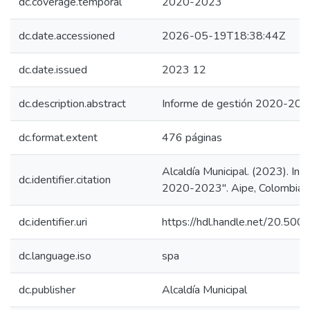
dc.coverage.temporal
2020-2023
dc.date.accessioned
2026-05-19T18:38:44Z
dc.date.issued
2023 12
dc.description.abstract
Informe de gestión 2020-20
dc.format.extent
476 páginas
Alcaldía Municipal. (2023). In
dc.identifier.citation
2020-2023". Aipe, Colombia: A
dc.identifier.uri
https://hdl.handle.net/20.50
dc.language.iso
spa
dc.publisher
Alcaldía Municipal