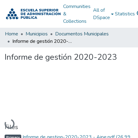
Communities
All of
&
Statistics
DSpace
Collections
Home
Municipios
Documentos Municipales
Informe de gestión 2020-2023
Informe de gestión 2020-2023
Loading...
Files
Informe de gestion-2020-2023 - Aipe.pdf
(26.99
Primary