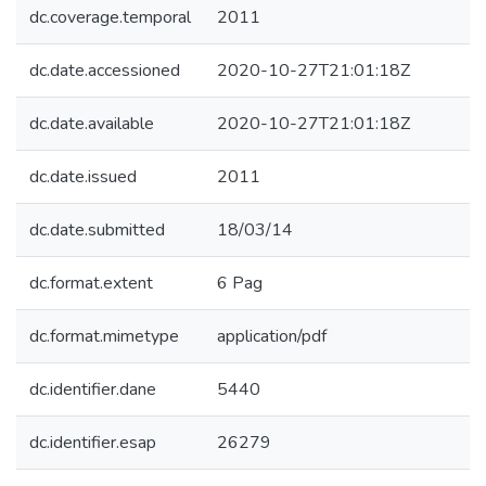
dc.coverage.temporal
2011
dc.date.accessioned
2020-10-27T21:01:18Z
dc.date.available
2020-10-27T21:01:18Z
dc.date.issued
2011
dc.date.submitted
18/03/14
dc.format.extent
6 Pag
dc.format.mimetype
application/pdf
dc.identifier.dane
5440
dc.identifier.esap
26279