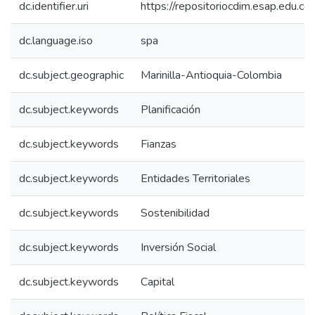
dc.identifier.uri
https://repositoriocdim.esap.edu.
dc.language.iso
spa
dc.subject.geographic
Marinilla-Antioquia-Colombia
dc.subject.keywords
Planificación
dc.subject.keywords
Fianzas
dc.subject.keywords
Entidades Territoriales
dc.subject.keywords
Sostenibilidad
dc.subject.keywords
Inversión Social
dc.subject.keywords
Capital