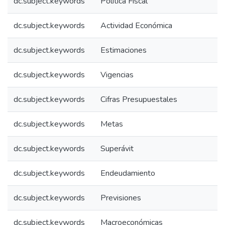
dc.subject.keywords
Política Fiscal
dc.subject.keywords
Actividad Económica
dc.subject.keywords
Estimaciones
dc.subject.keywords
Vigencias
dc.subject.keywords
Cifras Presupuestales
dc.subject.keywords
Metas
dc.subject.keywords
Superávit
dc.subject.keywords
Endeudamiento
dc.subject.keywords
Previsiones
dc.subject.keywords
Macroeconómicas