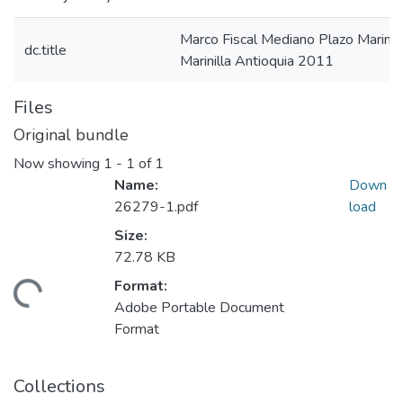
Marco Fiscal Mediano Plazo Marini
dc.title
Marinilla Antioquia 2011
Files
Original bundle
Now showing
1 - 1 of 1
Name:
Down
26279-1.pdf
load
Size:
72.78 KB
Format:
ading...
Adobe Portable Document
Format
Collections