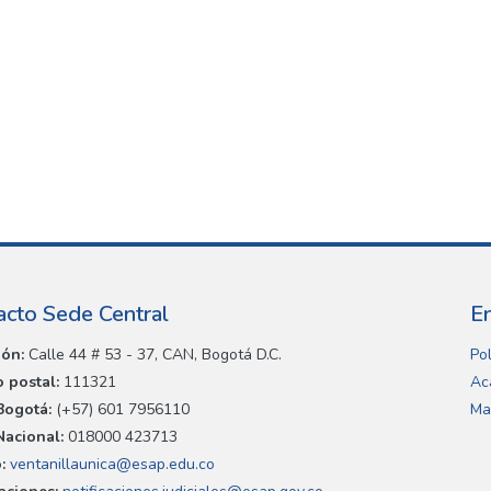
acto Sede Central
E
ión:
Calle 44 # 53 - 37, CAN, Bogotá D.C.
Pol
 postal:
111321
Ac
Bogotá:
(+57) 601 7956110
Ma
Nacional:
018000 423713
:
ventanillaunica@esap.edu.co