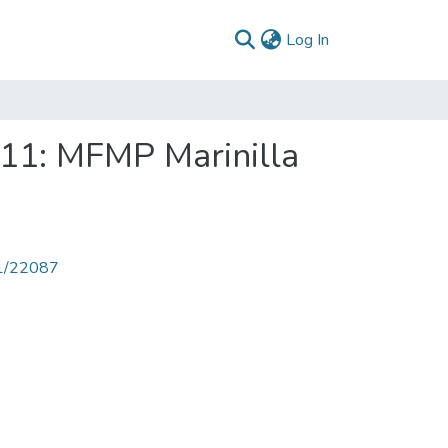
(current)
Log In
011: MFMP Marinilla
71/22087