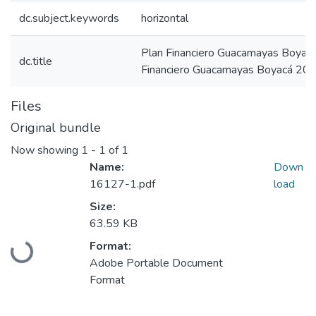
dc.subject.keywords
horizontal
Plan Financiero Guacamayas Boyac
dc.title
Financiero Guacamayas Boyacá 20
Files
Original bundle
Now showing
1 - 1 of 1
Name:
Down
16127-1.pdf
load
Size:
63.59 KB
Loading...
Format:
Adobe Portable Document
Format