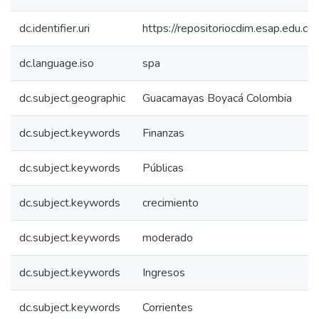
dc.identifier.uri
https://repositoriocdim.esap.edu.
dc.language.iso
spa
dc.subject.geographic
Guacamayas Boyacá Colombia
dc.subject.keywords
Finanzas
dc.subject.keywords
Públicas
dc.subject.keywords
crecimiento
dc.subject.keywords
moderado
dc.subject.keywords
Ingresos
dc.subject.keywords
Corrientes