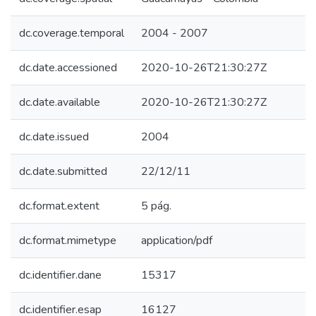
dc.coverage.temporal
2004 - 2007
dc.date.accessioned
2020-10-26T21:30:27Z
dc.date.available
2020-10-26T21:30:27Z
dc.date.issued
2004
dc.date.submitted
22/12/11
dc.format.extent
5 pág.
dc.format.mimetype
application/pdf
dc.identifier.dane
15317
dc.identifier.esap
16127