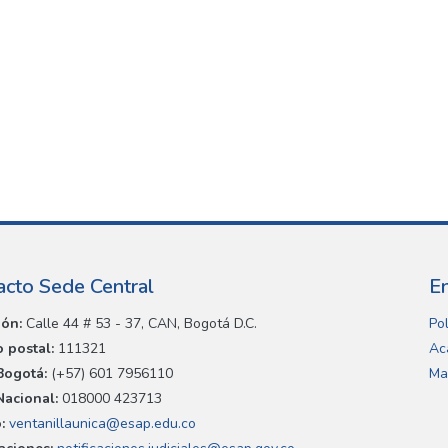
acto Sede Central
E
ión:
Calle 44 # 53 - 37, CAN, Bogotá D.C.
Pol
 postal:
111321
Ac
Bogotá:
(+57) 601 7956110
Ma
Nacional:
018000 423713
:
ventanillaunica@esap.edu.co