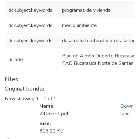
dc.subject.keywords
programas de vivienda
dc.subject.keywords
medio ambiente
dc.subject.keywords
desarrollo territorial y otros factore
Plan de Acción Deporte Bucarasica
dc.title
PAD Bucarasica Norte de Santand
Files
Original bundle
Now showing
1 - 1 of 1
Name:
Down
24087-1.pdf
load
Size:
313.22 KB