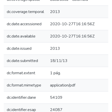
dc.coverage.temporal
2013
dc.date.accessioned
2020-10-27T16:16:56Z
dc.date.available
2020-10-27T16:16:56Z
dc.date.issued
2013
dc.date.submitted
18/11/13
dc.format.extent
1 pág.
dc.format.mimetype
application/pdf
dc.identifier.dane
54109
dc.identifier.esap
24087