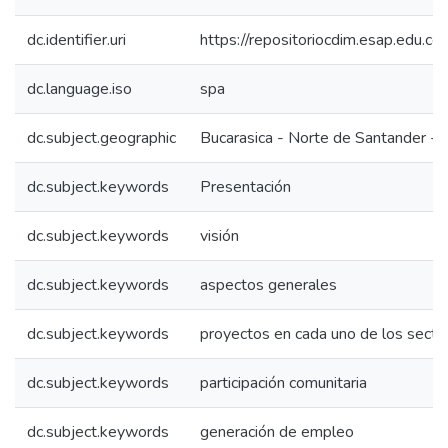
dc.identifier.uri
https://repositoriocdim.esap.edu.
dc.language.iso
spa
dc.subject.geographic
Bucarasica - Norte de Santander - 
dc.subject.keywords
Presentación
dc.subject.keywords
visión
dc.subject.keywords
aspectos generales
dc.subject.keywords
proyectos en cada uno de los secto
dc.subject.keywords
participación comunitaria
dc.subject.keywords
generación de empleo