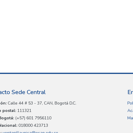
acto Sede Central
E
ión:
Calle 44 # 53 - 37, CAN, Bogotá D.C.
Pol
 postal:
111321
Ac
Bogotá:
(+57) 601 7956110
Ma
Nacional:
018000 423713
:
ventanillaunica@esap.edu.co