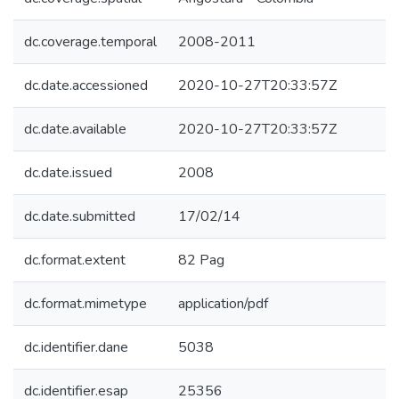
dc.coverage.temporal
2008-2011
dc.date.accessioned
2020-10-27T20:33:57Z
dc.date.available
2020-10-27T20:33:57Z
dc.date.issued
2008
dc.date.submitted
17/02/14
dc.format.extent
82 Pag
dc.format.mimetype
application/pdf
dc.identifier.dane
5038
dc.identifier.esap
25356