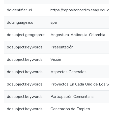
dc.identifier.uri
https://repositoriocdim.esap.edu.
dc.language.iso
spa
dc.subject.geographic
Angostura-Antioquia-Colombia
dc.subject.keywords
Presentación
dc.subject.keywords
Visión
dc.subject.keywords
Aspectos Generales
dc.subject.keywords
Proyectos En Cada Uno de Los Sec
dc.subject.keywords
Participación Comunitaria
dc.subject.keywords
Generación de Empleo