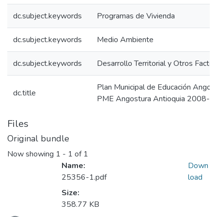
dc.subject.keywords
Programas de Vivienda
dc.subject.keywords
Medio Ambiente
dc.subject.keywords
Desarrollo Territorial y Otros Facto
Plan Municipal de Educación Angos
dc.title
PME Angostura Antioquia 2008-
Files
Original bundle
Now showing
1 - 1 of 1
Name:
Down
25356-1.pdf
load
Size:
358.77 KB