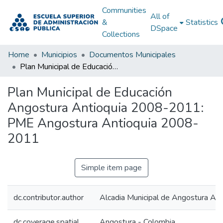
Communities
All of
&
Statistics
DSpace
Collections
Home
Municipios
Documentos Municipales
Plan Municipal de Educación Angostura Antioquia 2008-2011: PME Angostura Antioquia 2008-2011
Plan Municipal de Educación
Angostura Antioquia 2008-2011:
PME Angostura Antioquia 2008-
2011
Simple item page
dc.contributor.author
Alcadia Municipal de Angostura Ant
dc.coverage.spatial
Angostura - Colombia