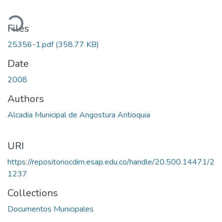
ading...
Files
25356-1.pdf
(358.77 KB)
Date
2008
Authors
Alcadia Municipal de Angostura Antioquia
URI
https://repositoriocdim.esap.edu.co/handle/20.500.14471/2
1237
Collections
Documentos Municipales