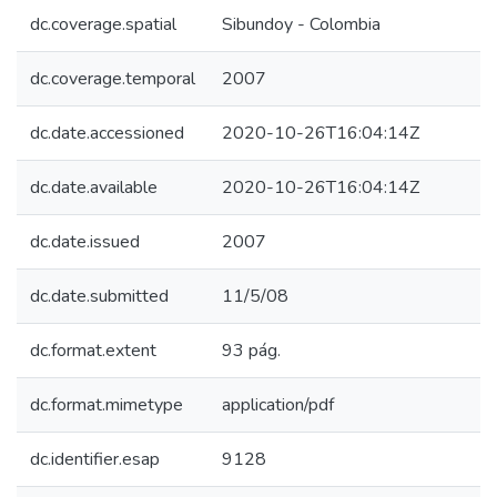
dc.coverage.spatial
Sibundoy - Colombia
dc.coverage.temporal
2007
dc.date.accessioned
2020-10-26T16:04:14Z
dc.date.available
2020-10-26T16:04:14Z
dc.date.issued
2007
dc.date.submitted
11/5/08
dc.format.extent
93 pág.
dc.format.mimetype
application/pdf
dc.identifier.esap
9128