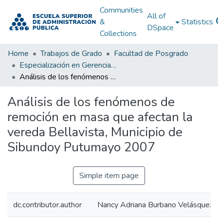
Communities
All of
&
Statistics
DSpace
Collections
Home
Trabajos de Grado
Facultad de Posgrado
Especialización en Gerencia Ambiental
Análisis de los fenómenos de remoción en masa que afectan la vereda Bellavista, Municipio de Sibundoy Putumayo 2007
Análisis de los fenómenos de
remoción en masa que afectan la
vereda Bellavista, Municipio de
Sibundoy Putumayo 2007
Simple item page
dc.contributor.author
Nancy Adriana Burbano Velásquez