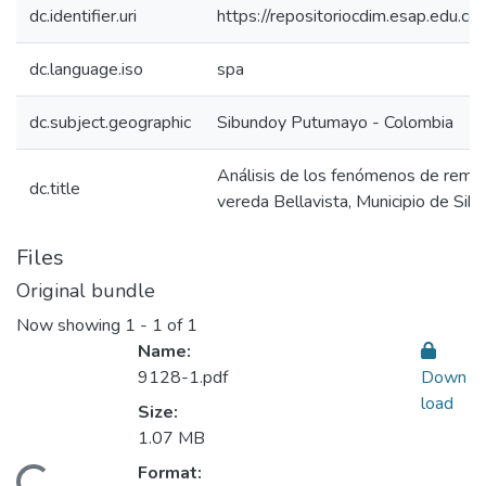
dc.identifier.uri
https://repositoriocdim.esap.edu.
dc.language.iso
spa
dc.subject.geographic
Sibundoy Putumayo - Colombia
Análisis de los fenómenos de remoc
dc.title
vereda Bellavista, Municipio de S
Files
Original bundle
Now showing
1 - 1 of 1
Name:
9128-1.pdf
Down
load
Size:
1.07 MB
Format: