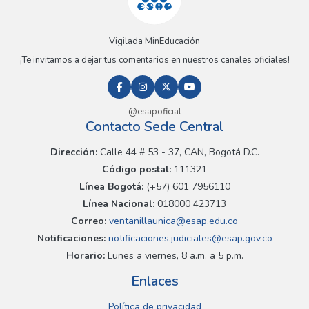
Vigilada MinEducación
¡Te invitamos a dejar tus comentarios en nuestros canales oficiales!
@esapoficial
Contacto Sede Central
Dirección:
Calle 44 # 53 - 37, CAN, Bogotá D.C.
Código postal:
111321
Línea Bogotá:
(+57) 601 7956110
Línea Nacional:
018000 423713
Correo:
ventanillaunica@esap.edu.co
Notificaciones:
notificaciones.judiciales@esap.gov.co
Horario:
Lunes a viernes, 8 a.m. a 5 p.m.
Enlaces
Política de privacidad