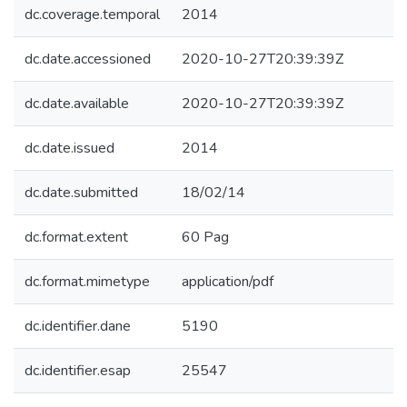
dc.coverage.temporal
2014
dc.date.accessioned
2020-10-27T20:39:39Z
dc.date.available
2020-10-27T20:39:39Z
dc.date.issued
2014
dc.date.submitted
18/02/14
dc.format.extent
60 Pag
dc.format.mimetype
application/pdf
dc.identifier.dane
5190
dc.identifier.esap
25547