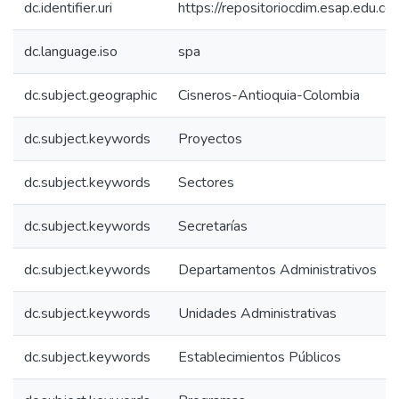
dc.identifier.uri
https://repositoriocdim.esap.edu.
dc.language.iso
spa
dc.subject.geographic
Cisneros-Antioquia-Colombia
dc.subject.keywords
Proyectos
dc.subject.keywords
Sectores
dc.subject.keywords
Secretarías
dc.subject.keywords
Departamentos Administrativos
dc.subject.keywords
Unidades Administrativas
dc.subject.keywords
Establecimientos Públicos