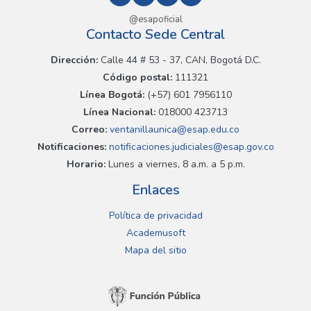
@esapoficial
Contacto Sede Central
Dirección:
Calle 44 # 53 - 37, CAN, Bogotá D.C.
Código postal:
111321
Línea Bogotá:
(+57) 601 7956110
Línea Nacional:
018000 423713
Correo:
ventanillaunica@esap.edu.co
Notificaciones:
notificaciones.judiciales@esap.gov.co
Horario:
Lunes a viernes, 8 a.m. a 5 p.m.
Enlaces
Política de privacidad
Academusoft
Mapa del sitio