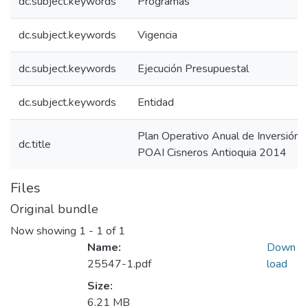
dc.subject.keywords
Programas
dc.subject.keywords
Vigencia
dc.subject.keywords
Ejecución Presupuestal
dc.subject.keywords
Entidad
Plan Operativo Anual de Inversión 
dc.title
POAI Cisneros Antioquia 2014
Files
Original bundle
Now showing
1 - 1 of 1
Name:
Down
25547-1.pdf
load
Size:
6.21 MB