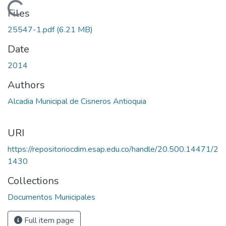
Loading...
Files
25547-1.pdf
(6.21 MB)
Date
2014
Authors
Alcadia Municipal de Cisneros Antioquia
URI
https://repositoriocdim.esap.edu.co/handle/20.500.14471/2
1430
Collections
Documentos Municipales
Full item page