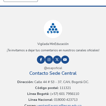
Vigilada MinEducación
¡Te invitamos a dejar tus comentarios en nuestros canales oficiales!
@esapoficial
Contacto Sede Central
Dirección:
Calle 44 # 53 - 37, CAN, Bogotá D.C.
Código postal:
111321
Línea Bogotá:
(+57) 601 7956110
Línea Nacional:
018000 423713
Correo:
ventanillaunica@esap.edu.co