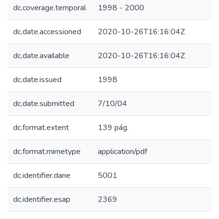
dc.coverage.temporal
1998 - 2000
dc.date.accessioned
2020-10-26T16:16:04Z
dc.date.available
2020-10-26T16:16:04Z
dc.date.issued
1998
dc.date.submitted
7/10/04
dc.format.extent
139 pág.
dc.format.mimetype
application/pdf
dc.identifier.dane
5001
dc.identifier.esap
2369