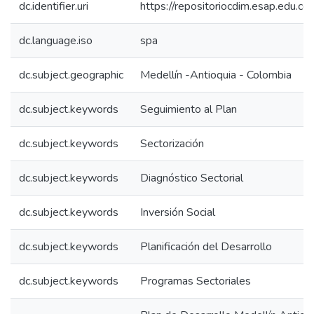
dc.identifier.uri
https://repositoriocdim.esap.edu.
dc.language.iso
spa
dc.subject.geographic
Medellín -Antioquia - Colombia
dc.subject.keywords
Seguimiento al Plan
dc.subject.keywords
Sectorización
dc.subject.keywords
Diagnóstico Sectorial
dc.subject.keywords
Inversión Social
dc.subject.keywords
Planificación del Desarrollo
dc.subject.keywords
Programas Sectoriales