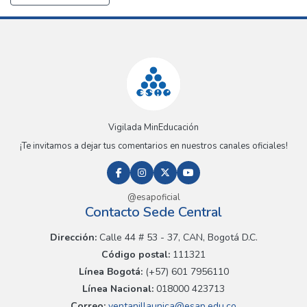
Vigilada MinEducación
¡Te invitamos a dejar tus comentarios en nuestros canales oficiales!
@esapoficial
Contacto Sede Central
Dirección:
Calle 44 # 53 - 37, CAN, Bogotá D.C.
Código postal:
111321
Línea Bogotá:
(+57) 601 7956110
Línea Nacional:
018000 423713
Correo:
ventanillaunica@esap.edu.co