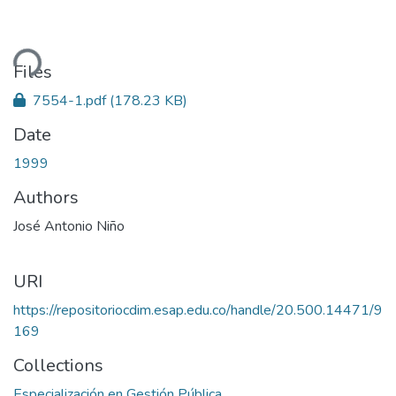
ding...
Files
7554-1.pdf
(178.23 KB)
Date
1999
Authors
José Antonio Niño
URI
https://repositoriocdim.esap.edu.co/handle/20.500.14471/9
169
Collections
Especialización en Gestión Pública