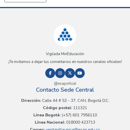
Vigilada MinEducación
¡Te invitamos a dejar tus comentarios en nuestros canales oficiales!
@esapoficial
Contacto Sede Central
Dirección:
Calle 44 # 53 - 37, CAN, Bogotá D.C.
Código postal:
111321
Línea Bogotá:
(+57) 601 7956110
Línea Nacional:
018000 423713
Correo:
ventanillaunica@esap.edu.co