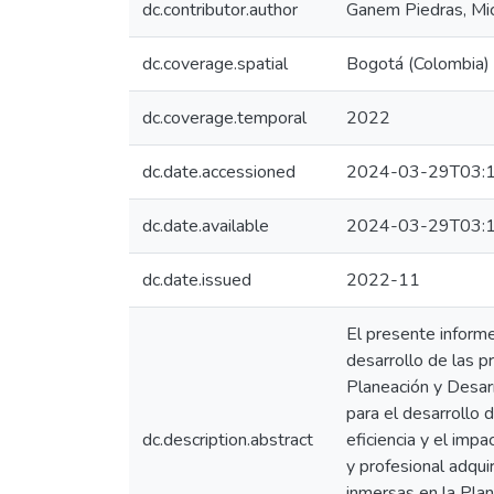
dc.contributor.author
Ganem Piedras, Mi
dc.coverage.spatial
Bogotá (Colombia)
dc.coverage.temporal
2022
dc.date.accessioned
2024-03-29T03:1
dc.date.available
2024-03-29T03:1
dc.date.issued
2022-11
El presente informe 
desarrollo de las p
Planeación y Desar
para el desarrollo d
dc.description.abstract
eficiencia y el impa
y profesional adqui
inmersas en la Plan