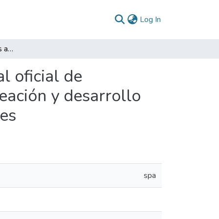
(current)
Log In
Informe final de prácticas administrativas - Apoyo al oficial de protección de datos para la oficina asesora de planeación y desarrollo organizacional del ministerio de relaciones exteriores
l oficial de
eación y desarrollo
res
spa