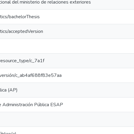
cional del ministerio de relaciones exteriores
tics/bachelorThesis
tics/acceptedVersion
r/resource_type/c_7a1f
ar/versión/c_ab4af688f83e57aa
lica (AP)
e Administración Pública ESAP