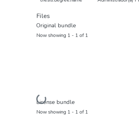
thesis.degree.name
Administrador(a) Pú
Files
Original bundle
Now showing
1 - 1 of 1
Loading...
License bundle
Now showing
1 - 1 of 1