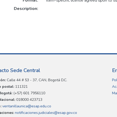
Format:
Item-specific license agreed upon to s
Description:
acto Sede Central
E
ión:
Calle 44 # 53 - 37, CAN, Bogotá D.C.
Pol
 postal:
111321
Ac
Bogotá:
(+57) 601 7956110
Ma
Nacional:
018000 423713
:
ventanillaunica@esap.edu.co
caciones:
notificaciones.judiciales@esap.gov.co