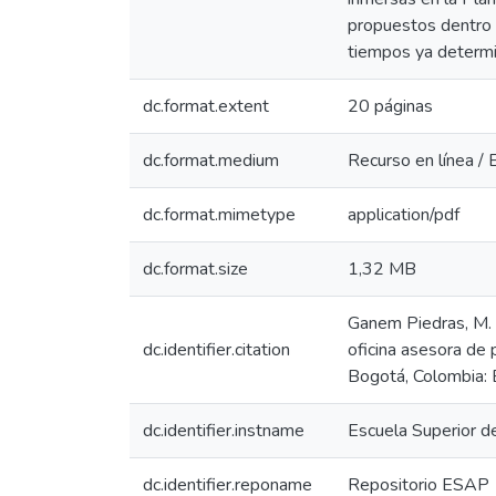
propuestos dentro 
tiempos ya determin
dc.format.extent
20 páginas
dc.format.medium
Recurso en línea / 
dc.format.mimetype
application/pdf
dc.format.size
1,32 MB
Ganem Piedras, M. S
dc.identifier.citation
oficina asesora de 
Bogotá, Colombia: 
dc.identifier.instname
Escuela Superior d
dc.identifier.reponame
Repositorio ESAP