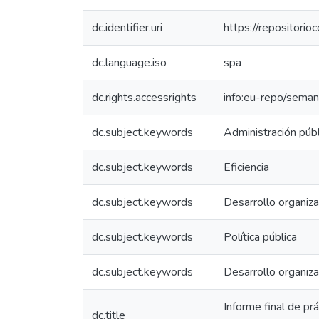
dc.identifier.uri
https://repositor
dc.language.iso
spa
dc.rights.accessrights
info:eu-repo/sema
dc.subject.keywords
Administración públ
dc.subject.keywords
Eficiencia
dc.subject.keywords
Desarrollo organiza
dc.subject.keywords
Política pública
dc.subject.keywords
Desarrollo organiza
Informe final de pr
dc.title