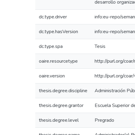
desarrollo organiza
dc.type.driver
info:eu-repo/seman
dc.type.hasVersion
info:eu-repo/seman
dc.type.spa
Tesis
oaire.resourcetype
http://purl.org/coa
oaire.version
http://purl.org/co
thesis.degree.discipline
Administración Púb
thesis.degree.grantor
Escuela Superior d
thesis.degree.level
Pregrado