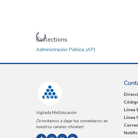
Loading...
Collections
Administración Pública (AP)
Cont
Direcc
Código
Línea 
Vigilada MinEducación
Línea 
¡Te invitamos a dejar tus comentarios en
Correo
nuestros canales oficiales!
Notifi