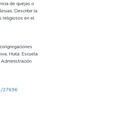
encia de quejas o
esias. Describir la
 religiosos en el
s congregaciones
va, Huila: Escuela
 Administración
71/27696