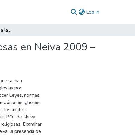
(current)
Log In
Limites administrativos a las congregaciones religiosas en Neiva 2009 – 2022
iosas en Neiva 2009 –
 que se han
glesias por
nocer Leyes, normas,
anción a las iglesias
r los límites
rial POT de Neiva,
 religiosas. Examinar
iva, la presencia de