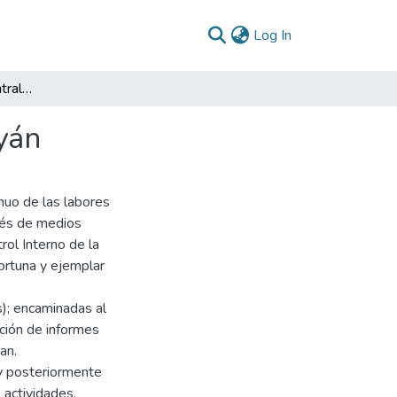
(current)
Log In
Práctica profesional contraloría municipal de Popayán
yán
inuo de las labores
avés de medios
rol Interno de la
ortuna y ejemplar
s); encaminadas al
ación de informes
an.
a y posteriormente
 actividades.