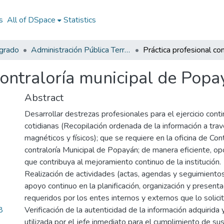
s
All of DSpace
Statistics
egrado
Administración Pública Territorial (APT)
contraloría municipal de Popa
Abstract
Desarrollar destrezas profesionales para el ejercicio cont
cotidianas (Recopilación ordenada de la información a tr
magnéticos y físicos); que se requiere en la oficina de Cont
contraloría Municipal de Popayán; de manera eficiente, op
que contribuya al mejoramiento continuo de la institución.
Realización de actividades (actas, agendas y seguimiento
apoyo continuo en la planificación, organización y present
requeridos por los entes internos y externos que lo solicit
8
Verificación de la autenticidad de la información adquirid
utilizada por el jefe inmediato para el cumplimiento de sus