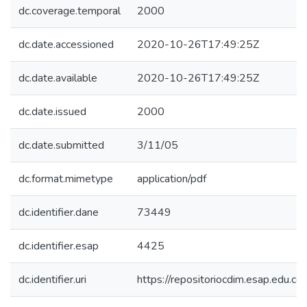
dc.coverage.temporal
2000
dc.date.accessioned
2020-10-26T17:49:25Z
dc.date.available
2020-10-26T17:49:25Z
dc.date.issued
2000
dc.date.submitted
3/11/05
dc.format.mimetype
application/pdf
dc.identifier.dane
73449
dc.identifier.esap
4425
dc.identifier.uri
https://repositoriocdim.esap.edu.