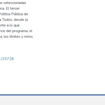
vas seleccionadas
ca. El tercer
Política Pública de
a Todos, desde la
nte a lo que
ance del programa, el
, los límites y retos
71/25728