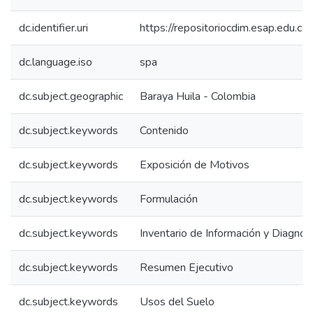
dc.identifier.uri
https://repositoriocdim.esap.edu.
dc.language.iso
spa
dc.subject.geographic
Baraya Huila - Colombia
dc.subject.keywords
Contenido
dc.subject.keywords
Exposición de Motivos
dc.subject.keywords
Formulación
dc.subject.keywords
Inventario de Información y Diagnos
dc.subject.keywords
Resumen Ejecutivo
dc.subject.keywords
Usos del Suelo