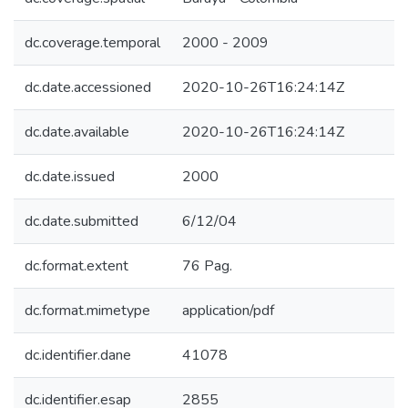
dc.coverage.temporal
2000 - 2009
dc.date.accessioned
2020-10-26T16:24:14Z
dc.date.available
2020-10-26T16:24:14Z
dc.date.issued
2000
dc.date.submitted
6/12/04
dc.format.extent
76 Pag.
dc.format.mimetype
application/pdf
dc.identifier.dane
41078
dc.identifier.esap
2855