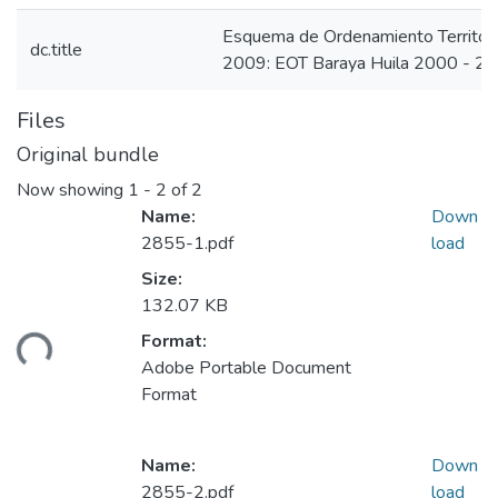
Esquema de Ordenamiento Territori
dc.title
2009: EOT Baraya Huila 2000 - 2
Files
Original bundle
Now showing
1 - 2 of 2
Name:
Down
2855-1.pdf
load
Size:
132.07 KB
Format:
ding...
Adobe Portable Document
Format
Name:
Down
2855-2.pdf
load