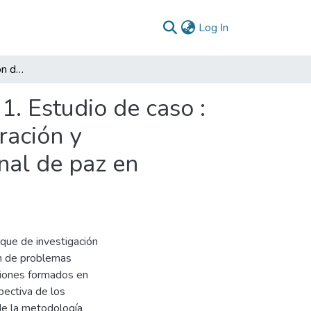
(current)
Log In
Seminario de integración del conocimiento. Unidad 1. Estudio de caso : papel de la Agencia Colombiana para la Reincorporación y Normalización en la implementación del acuerdo final de paz en Colombia
1. Estudio de caso :
ración y
nal de paz en
oque de investigación
ón de problemas
ciones formados en
pectiva de los
de la metodología