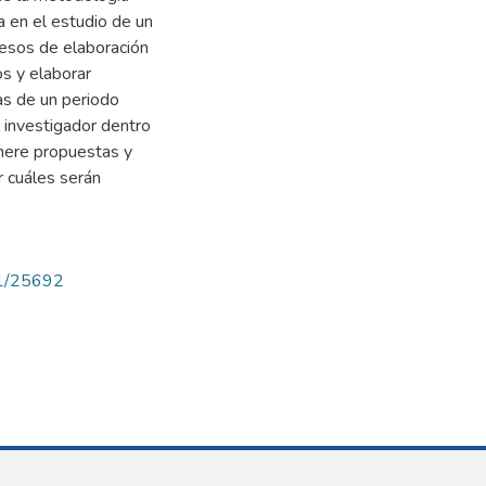
sa en el estudio de un
cesos de elaboración
os y elaborar
as de un periodo
l investigador dentro
enere propuestas y
r cuáles serán
71/25692