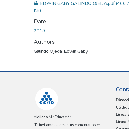
EDWIN GABY GALINDO OJEDA.pdf
(466.
KB)
Date
2019
Authors
Galindo Ojeda, Edwin Gaby
Cont
Direcc
Código
Línea 
Vigilada MinEducación
Línea 
¡Te invitamos a dejar tus comentarios en
Correo