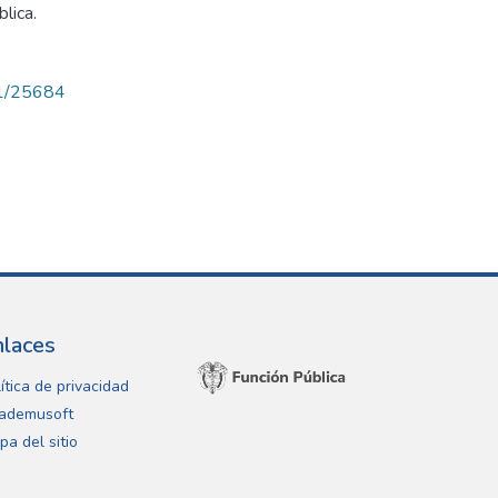
lica.
71/25684
nlaces
ítica de privacidad
ademusoft
pa del sitio