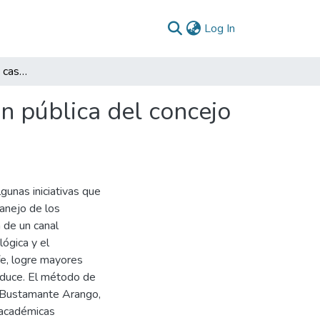
(current)
Log In
Documento estudio de caso innovación en la gestión pública del concejo municipal de Samacá - Boyacá
n pública del concejo
gunas iniciativas que
manejo de los
n de un canal
lógica y el
e, logre mayores
roduce. El método de
e (Bustamante Arango,
 académicas