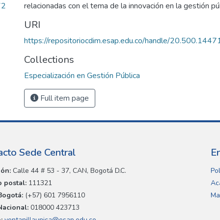
72
relacionadas con el tema de la innovación en la gestión púb
URI
https://repositoriocdim.esap.edu.co/handle/20.500.144
Collections
Especialización en Gestión Pública
Full item page
acto Sede Central
E
ión:
Calle 44 # 53 - 37, CAN, Bogotá D.C.
Pol
 postal:
111321
Ac
Bogotá:
(+57) 601 7956110
Ma
Nacional:
018000 423713
:
ventanillaunica@esap.edu.co