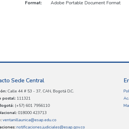
Format:
Adobe Portable Document Format
acto Sede Central
E
ión:
Calle 44 # 53 - 37, CAN, Bogotá D.C.
Pol
 postal:
111321
Ac
Bogotá:
(+57) 601 7956110
Ma
Nacional:
018000 423713
:
ventanillaunica@esap.edu.co
caciones:
notificaciones.judiciales@esap.gov.co