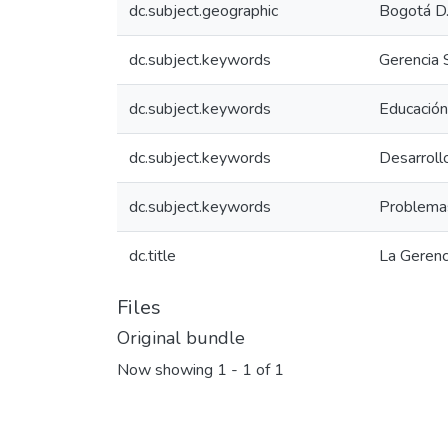
dc.subject.geographic
Bogotá D.
dc.subject.keywords
Gerencia 
dc.subject.keywords
Educación
dc.subject.keywords
Desarrol
dc.subject.keywords
Problemas
dc.title
La Gerenc
Files
Original bundle
Now showing
1 - 1 of 1