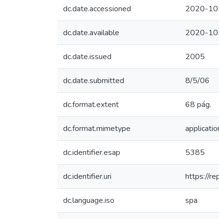
dc.date.accessioned
2020-10
dc.date.available
2020-10
dc.date.issued
2005
dc.date.submitted
8/5/06
dc.format.extent
68 pág.
dc.format.mimetype
applicatio
dc.identifier.esap
5385
dc.identifier.uri
https://r
dc.language.iso
spa