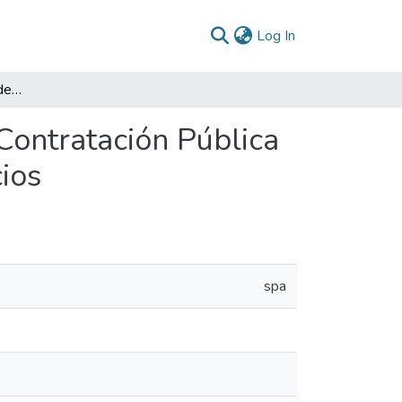
(current)
Log In
Informe final de actividades : Agencia Nacional de Contratación Pública Colombia Compra Eficiente. Subdirección de Negocios
 Contratación Pública
ios
spa