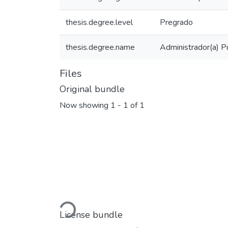
thesis.degree.level
Pregrado
thesis.degree.name
Administrador(a) Pú
Files
Original bundle
Now showing
1 - 1 of 1
Loading...
License bundle