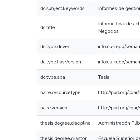
dc.subject.keywords
Informes de gestió
Informe final de ac
dc.title
Negocios
dc.type.driver
info:eu-repo/seman
dc.type.hasVersion
info:eu-repo/seman
dc.type.spa
Tesis
oaire.resourcetype
http://purl.org/coa
oaire.version
http://purl.org/c
thesis.degree.discipline
Administración Púb
thesis.degree.grantor
Escuela Superior d