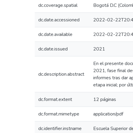
dc.coverage.spatial
Bogotá D.C (Colom
dc.date.accessioned
2022-02-22T20:4
dc.date.available
2022-02-22T20:4
dc.date.issued
2021
En el presente doc
2021, fase final de
dc.description.abstract
informes tras dar 
etapa inicial; por ú
dc.format.extent
12 páginas
dc.format.mimetype
application/pdf
dc.identifier.instname
Escuela Superior d