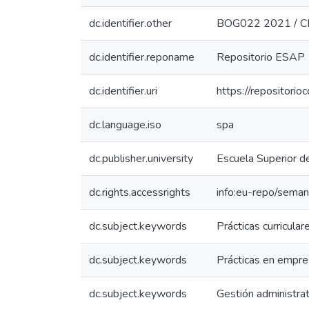
dc.identifier.other
BOG022 2021 / 
dc.identifier.reponame
Repositorio ESAP
dc.identifier.uri
https://repositor
dc.language.iso
spa
dc.publisher.university
Escuela Superior d
dc.rights.accessrights
info:eu-repo/seman
dc.subject.keywords
Prácticas curricular
dc.subject.keywords
Prácticas en empr
dc.subject.keywords
Gestión administrat