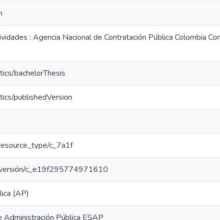
n
tividades : Agencia Nacional de Contratación Pública Colombia Co
tics/bachelorThesis
tics/publishedVersion
r/resource_type/c_7a1f
oar/versión/c_e19f295774971610
lica (AP)
e Administración Pública ESAP