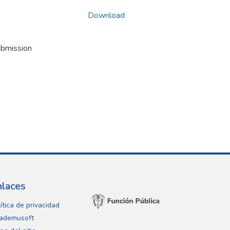
Download
ubmission
nlaces
ítica de privacidad
ademusoft