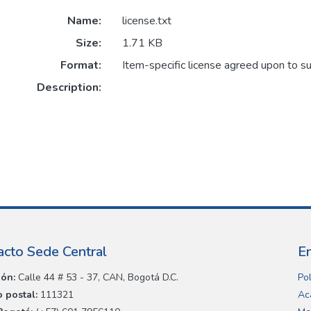
Name:
license.txt
Size:
1.71 KB
Format:
Item-specific license agreed upon to s
Description:
acto Sede Central
E
ión:
Calle 44 # 53 - 37, CAN, Bogotá D.C.
Pol
 postal:
111321
Ac