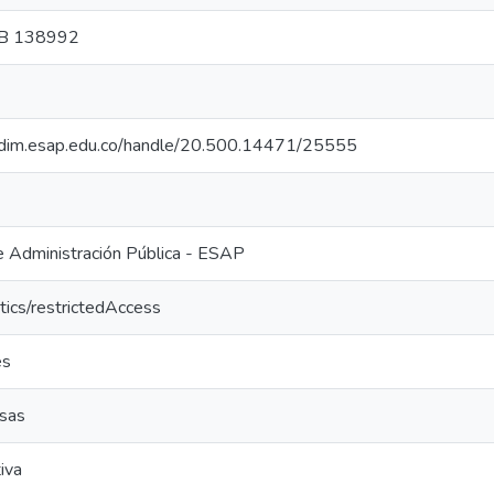
CB 138992
iocdim.esap.edu.co/handle/20.500.14471/25555
e Administración Pública - ESAP
tics/restrictedAccess
es
esas
iva